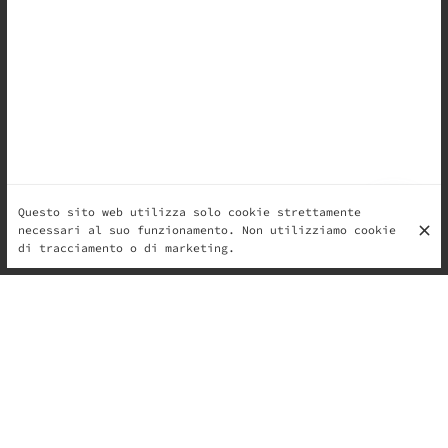
Questo sito web utilizza solo cookie strettamente
necessari al suo funzionamento. Non utilizziamo cookie
di tracciamento o di marketing.
GELATERIA IL MONELLO, IL RE DELLE DOLCI
MONELLERIE: GELATO ARTIGIANALE E
SEMIFREDDO UNICO A BRUXELLES.
Il Monello è un a piccola azienda familiare, nata nel
2014, di gelato artigianale a Bruxelles. Gelati
naturali, gusti di stagione e semifreddo fatto a mano
– unico nel suo genere a Bruxelles. Senza coloranti né
aromi artificiali, solo gusti autentici ispirati alla