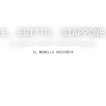
LE, EGITTO, GIAPPONE
Uno sguardo ai desserts freddi dell’antichità
IL MONELLO RACCONTA