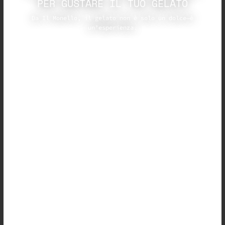
PER GUSTARE IL TUO GELATO
Da Il Monello, il gelato non è solo un dolce—è
un’esperienza.