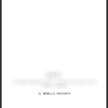
KULFI
Il dessert gelato denso e cremoso che regna sulle
estati indiane
IL MONELLO RACCONTA