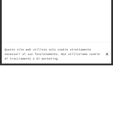
Questo sito web utilizza solo cookie strettamente
necessari al suo funzionamento. Non utilizziamo cookie
di tracciamento o di marketing.
C’è qualcosa di ipnotico nel gusto del kulfi — una via
di mezzo tra un gelato e un sogno speziato.
Il suo sapore racconta di strade affollate, tramonti
aranciati e spezie che profumano l’aria.
Fatto lentamente, con latte intero fatto sobbollire
finché diventa denso e caramellato, il kulfi è il
cuore dell’estate indiana.