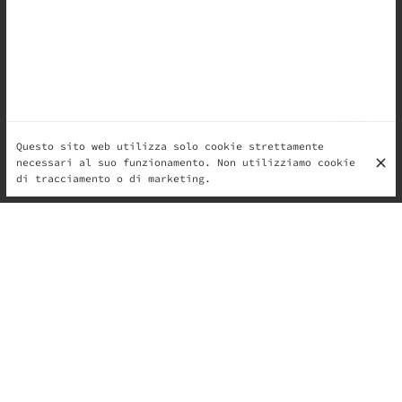
Questo sito web utilizza solo cookie strettamente
necessari al suo funzionamento. Non utilizziamo cookie
di tracciamento o di marketing.
Questo programma è appositamente progettato per
piccoli commercianti e paninoteche, per permetterti di
offrire i nostri deliziosi gelati artigianali ai tuoi
clienti. Ecco cosa offriamo:
Un piccolo congelatore consegnato gratuitamente
Ti forniamo un congelatore compatto perfetto per
adattarsi ai tuoi spazi ristretti. Questo congelatore
manterrà il nostro gelato alla temperatura perfetta,
pronto per essere servito in un attimo.