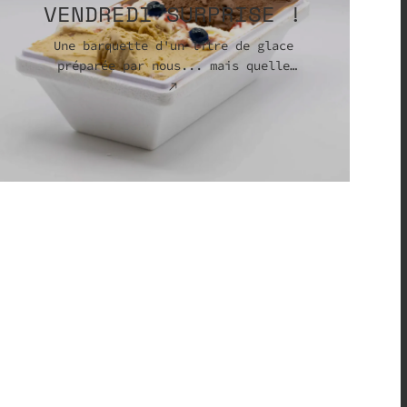
VENDREDI SURPRISE !
Une barquette d'un litre de glace
préparée par nous... mais quelle
surprise !