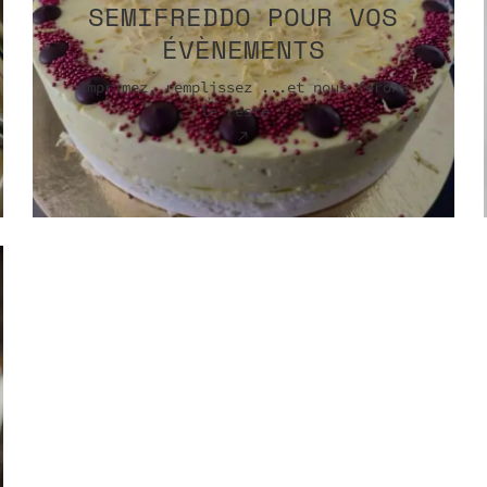
SEMIFREDDO POUR VOS
ÉVÈNEMENTS
Imprimez, remplissez ...et nous ferons
le reste !