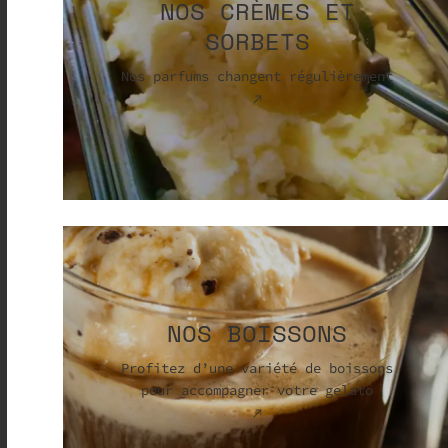
NOS CRÈMES ET
SORBETS
Nos parfums changent régulièrement
NOS BOISSONS
Profitez d’une variété de boissons
pour accompagner votre gelato