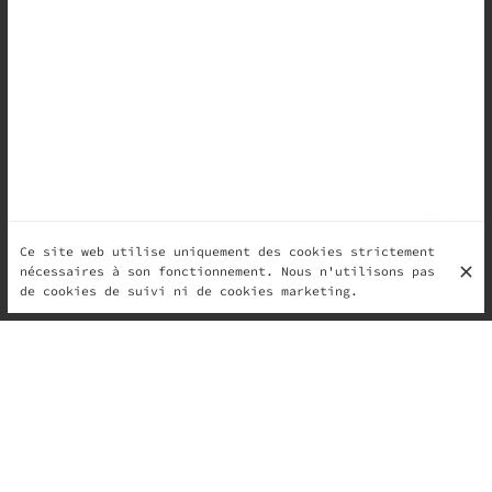
Ce site web utilise uniquement des cookies strictement
nécessaires à son fonctionnement. Nous n'utilisons pas
de cookies de suivi ni de cookies marketing.
Les Chaudes
Les Froides
Les Chaudes
Café Long ou Espresso
Savourez un café riche ou un espresso intense